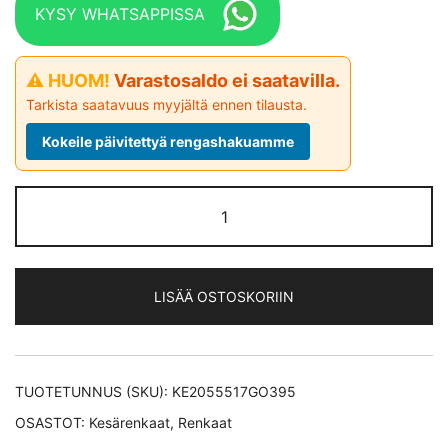
KYSY WHATSAPPISSA
⚠ HUOM!
Varastosaldo ei saatavilla.
Tarkista saatavuus myyjältä ennen tilausta.
Kokeile päivitettyä rengashakuamme
Goodyear
EFFICIENTGRIP
PERFORMANCE FP
RunFlat
LISÄÄ OSTOSKORIIN
kesärengas
205/55-
17
määrä
TUOTETUNNUS (SKU):
KE2055517GO395
OSASTOT:
Kesärenkaat
,
Renkaat