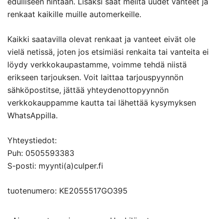
edulliseen hintaan. Lisäksi saat meiltä uudet vanteet ja
renkaat kaikille muille automerkeille.
Kaikki saatavilla olevat renkaat ja vanteet eivät ole
vielä netissä, joten jos etsimiäsi renkaita tai vanteita ei
löydy verkkokaupastamme, voimme tehdä niistä
erikseen tarjouksen. Voit laittaa tarjouspyynnön
sähköpostitse, jättää yhteydenottopyynnön
verkkokauppamme kautta tai lähettää kysymyksen
WhatsAppilla.
Yhteystiedot:
Puh: 0505593383
S-posti: myynti(a)culper.fi
tuotenumero: KE2055517GO395