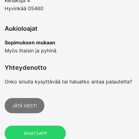
Kehäkuja 4
Hyvinkää 05460
Aukioloajat
Sopimuksen mukaan
Myös iltaisin ja pyhinä
Yhteydenotto
Onko sinulla kysyttävää tai haluatko antaa palautetta?
JÄTÄ VIESTI
WHATSAPP