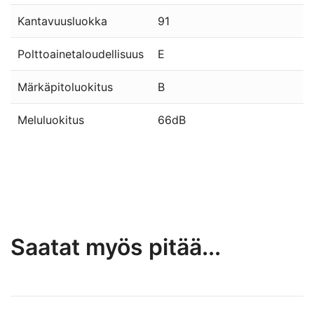
Kantavuusluokka
91
Polttoainetaloudellisuus
E
Märkäpitoluokitus
B
Meluluokitus
66dB
Saatat myös pitää...