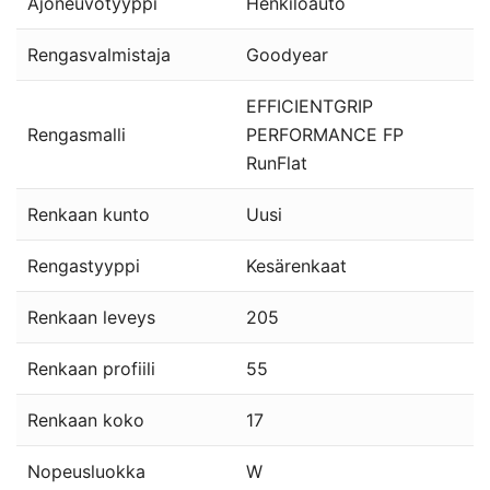
Ajoneuvotyyppi
Henkilöauto
Rengasvalmistaja
Goodyear
EFFICIENTGRIP
Rengasmalli
PERFORMANCE FP
RunFlat
Renkaan kunto
Uusi
Rengastyyppi
Kesärenkaat
Renkaan leveys
205
Renkaan profiili
55
Renkaan koko
17
Nopeusluokka
W