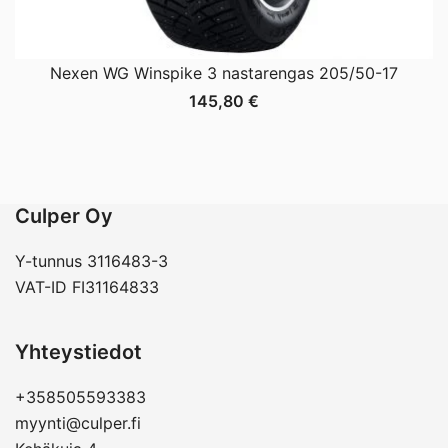
Nexen WG Winspike 3 nastarengas 205/50-17
145,80
€
Culper Oy
Y-tunnus 3116483-3
VAT-ID FI31164833
Yhteystiedot
+358505593383
myynti@culper.fi