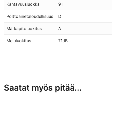
Kantavuusluokka
91
Polttoainetaloudellisuus
D
Märkäpitoluokitus
A
Meluluokitus
71dB
Saatat myös pitää...