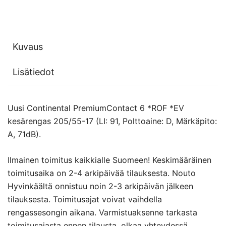
Kuvaus
Lisätiedot
Uusi Continental PremiumContact 6 *ROF *EV
kesärengas 205/55-17 (LI: 91, Polttoaine: D, Märkäpito:
A, 71dB).
Ilmainen toimitus kaikkialle Suomeen! Keskimääräinen
toimitusaika on 2-4 arkipäivää tilauksesta. Nouto
Hyvinkäältä onnistuu noin 2-3 arkipäivän jälkeen
tilauksesta. Toimitusajat voivat vaihdella
rengassesongin aikana. Varmistuaksenne tarkasta
toimitusajasta ennen tilausta, olkaa yhteydessä