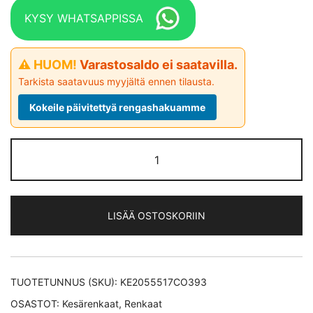
KYSY WHATSAPPISSA
⚠ HUOM!
Varastosaldo ei saatavilla.
Tarkista saatavuus myyjältä ennen tilausta.
Kokeile päivitettyä rengashakuamme
Continental
PremiumContact
6 *ROF *EV
kesärengas
LISÄÄ OSTOSKORIIN
205/55-
17
määrä
TUOTETUNNUS (SKU):
KE2055517CO393
OSASTOT:
Kesärenkaat
,
Renkaat