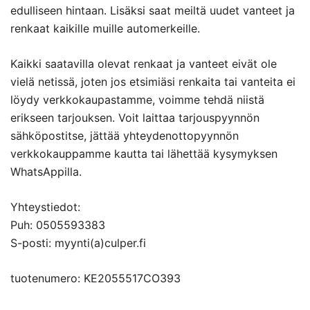
edulliseen hintaan. Lisäksi saat meiltä uudet vanteet ja
renkaat kaikille muille automerkeille.
Kaikki saatavilla olevat renkaat ja vanteet eivät ole
vielä netissä, joten jos etsimiäsi renkaita tai vanteita ei
löydy verkkokaupastamme, voimme tehdä niistä
erikseen tarjouksen. Voit laittaa tarjouspyynnön
sähköpostitse, jättää yhteydenottopyynnön
verkkokauppamme kautta tai lähettää kysymyksen
WhatsAppilla.
Yhteystiedot:
Puh: 0505593383
S-posti: myynti(a)culper.fi
tuotenumero: KE2055517CO393