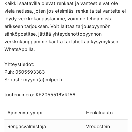
Kaikki saatavilla olevat renkaat ja vanteet eivät ole
vielä netissä, joten jos etsimiäsi renkaita tai vanteita ei
löydy verkkokaupastamme, voimme tehdä niistä
erikseen tarjouksen. Voit laittaa tarjouspyynnön
sähköpostitse, jättää yhteydenottopyynnön
verkkokauppamme kautta tai lähettää kysymyksen
WhatsAppilla.
Yhteystiedot:
Puh: 0505593383
S-posti: myynti(a)culper.fi
tuotenumero: KE2055516VR156
Ajoneuvotyyppi
Henkilöauto
Rengasvalmistaja
Vredestein