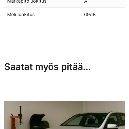
Märkäpitoluokitus
A
Meluluokitus
69dB
Saatat myös pitää...