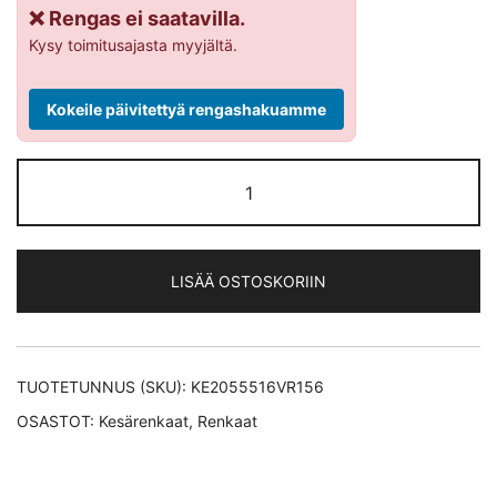
❌ Rengas ei saatavilla.
Kysy toimitusajasta myyjältä.
Kokeile päivitettyä rengashakuamme
Vredestein
ULTRAC XL
kesärengas
205/55-
LISÄÄ OSTOSKORIIN
16
määrä
TUOTETUNNUS (SKU):
KE2055516VR156
OSASTOT:
Kesärenkaat
,
Renkaat