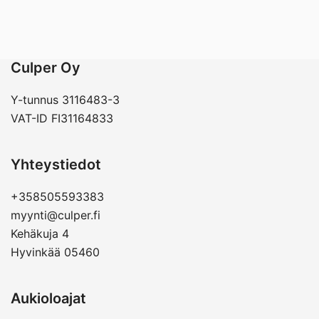
Culper Oy
Y-tunnus 3116483-3
VAT-ID FI31164833
Yhteystiedot
+358505593383
myynti@culper.fi
Kehäkuja 4
Hyvinkää 05460
Aukioloajat