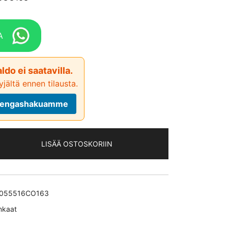
A
ldo ei saatavilla.
jältä ennen tilausta.
ä rengashakuamme
LISÄÄ OSTOSKORIIN
act
055516CO163
nkaat