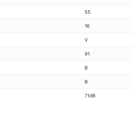
55
16
V
91
B
B
71dB