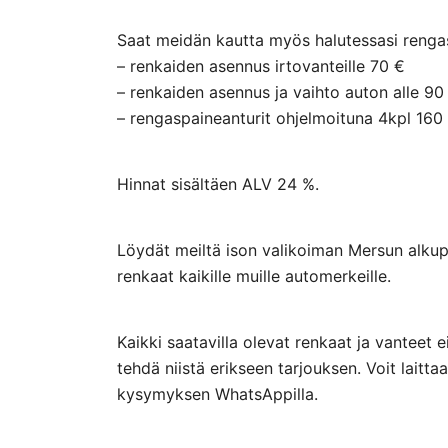
Saat meidän kautta myös halutessasi rengasp
– renkaiden asennus irtovanteille 70 €
– renkaiden asennus ja vaihto auton alle 90
– rengaspaineanturit ohjelmoituna 4kpl 160
Hinnat sisältäen ALV 24 %.
Löydät meiltä ison valikoiman Mersun alkupe
renkaat kaikille muille automerkeille.
Kaikki saatavilla olevat renkaat ja vanteet 
tehdä niistä erikseen tarjouksen. Voit lai
kysymyksen WhatsAppilla.