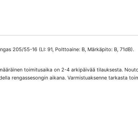
as 205/55-16 (LI: 91, Polttoaine: B, Märkäpito: B, 71dB).
määräinen toimitusaika on 2-4 arkipäivää tilauksesta. Nout
ihdella rengassesongin aikana. Varmistuaksenne tarkasta toi