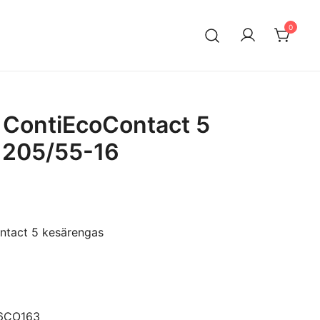
0
n maahantuontiin ja myyntiin erikoistunut suomalainen
ksella. Vaihtoautojen lisäksi meiltä löytyy käytettyjä
a edullisesti erityisesti Mersuihin.
 ContiEcoContact 5
 205/55-16
ntact 5 kesärengas
16CO163