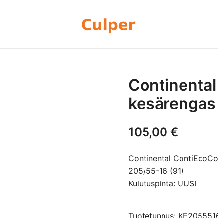
Olemme rengasmyyntiin sekä autoje
Culper Oy
perheyritys yli 20 vuoden kokemu
rengassarjoj
Continental
kesärengas
105,00
€
Continental ContiEcoCo
205/55-16 (91)
Kulutuspinta: UUSI
Tuotetunnus: KE20555