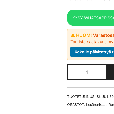
KYSY WHATSAPPISS
⚠ HUOM!
Varastosa
Tarkista saatavuus myy
Kokeile päivitetty
Continental
ContiEcoCont
5
kesärengas
205/55-
TUOTETUNNUS (SKU):
KE2
16
OSASTOT:
Kesärenkaat
,
Re
määrä