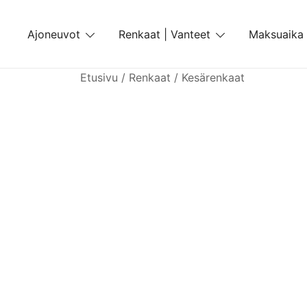
Skip
to
Ajoneuvot
Renkaat | Vanteet
Maksuaika
content
Etusivu
/
Renkaat
/
Kesärenkaat