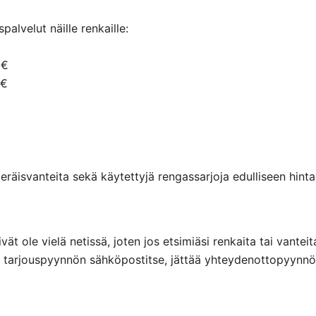
alvelut näille renkaille:
 €
 €
räisvanteita sekä käytettyjä rengassarjoja edulliseen hintaa
eivät ole vielä netissä, joten jos etsimiäsi renkaita tai va
ttaa tarjouspyynnön sähköpostitse, jättää yhteydenottopyyn