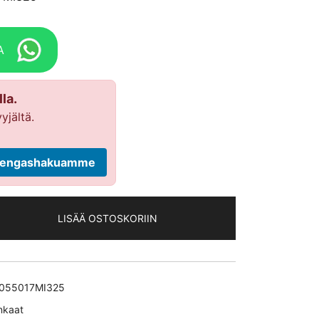
A
la.
yjältä.
ä rengashakuamme
LISÄÄ OSTOSKORIIN
055017MI325
nkaat