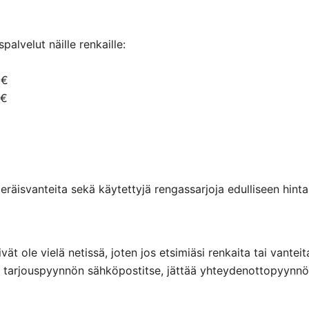
alvelut näille renkaille:
 €
 €
räisvanteita sekä käytettyjä rengassarjoja edulliseen hintaa
eivät ole vielä netissä, joten jos etsimiäsi renkaita tai va
ttaa tarjouspyynnön sähköpostitse, jättää yhteydenottopyyn