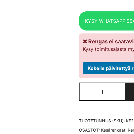
KYSY WHATSAPPISS
❌ Rengas ei saatavil
Kysy toimitusajasta my
Kokeile päivitetty
Michelin
PRIMACY
4+
XL
kesärengas
TUOTETUNNUS (SKU):
KE2
205/50-
OSASTOT:
Kesärenkaat
,
Re
17