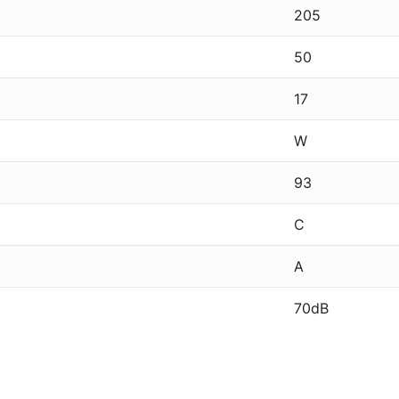
205
50
17
W
93
C
A
70dB