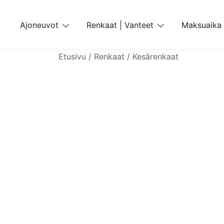
Skip
to
Ajoneuvot
Renkaat | Vanteet
Maksuaika
content
Etusivu
/
Renkaat
/
Kesärenkaat