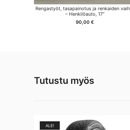
Rengastyöt, tasapainotus ja renkaiden vaih
– Henkilöauto, 17”
90,00
€
Tutustu myös
ALE!