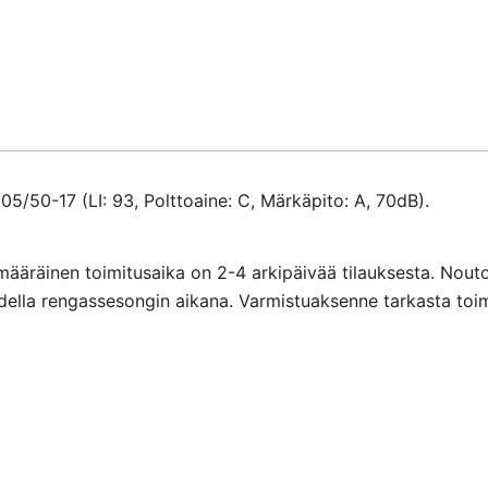
määrä
/50-17 (LI: 93, Polttoaine: C, Märkäpito: A, 70dB).
määräinen toimitusaika on 2-4 arkipäivää tilauksesta. Nout
ihdella rengassesongin aikana. Varmistuaksenne tarkasta toi