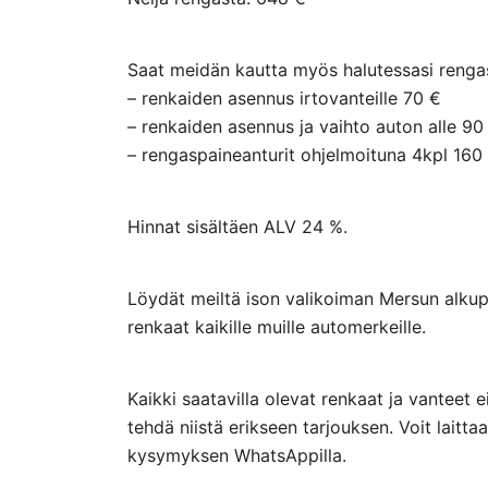
Saat meidän kautta myös halutessasi rengasp
– renkaiden asennus irtovanteille 70 €
– renkaiden asennus ja vaihto auton alle 90
– rengaspaineanturit ohjelmoituna 4kpl 160
Hinnat sisältäen ALV 24 %.
Löydät meiltä ison valikoiman Mersun alkupe
renkaat kaikille muille automerkeille.
Kaikki saatavilla olevat renkaat ja vanteet 
tehdä niistä erikseen tarjouksen. Voit lai
kysymyksen WhatsAppilla.