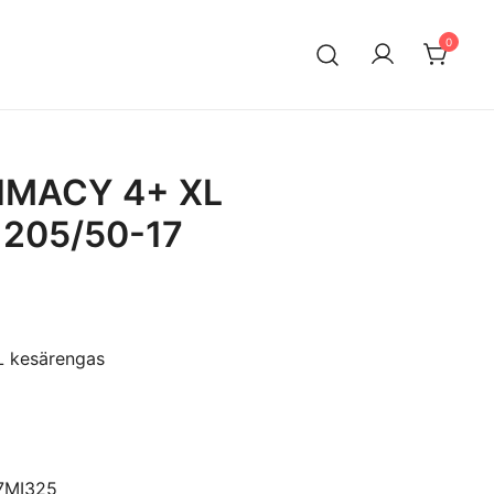
0
n maahantuontiin ja myyntiin erikoistunut suomalainen
ksella. Vaihtoautojen lisäksi meiltä löytyy käytettyjä
a edullisesti erityisesti Mersuihin.
RIMACY 4+ XL
 205/50-17
L kesärengas
7MI325