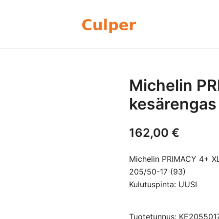
Olemme rengasmyyntiin sekä autoje
Culper Oy
perheyritys yli 20 vuoden kokemu
rengassarjoj
Michelin P
kesärengas
162,00
€
Michelin PRIMACY 4+ X
205/50-17 (93)
Kulutuspinta: UUSI
Tuotetunnus: KE205501