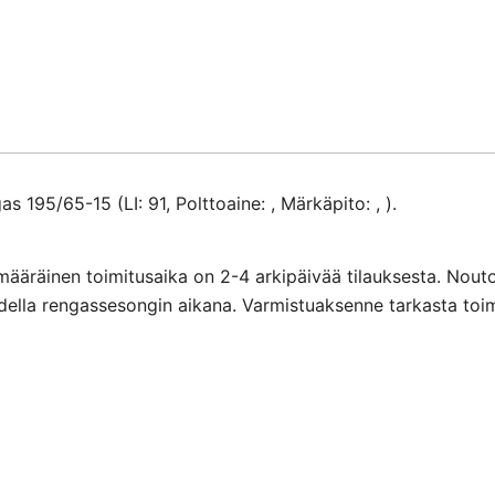
määrä
5/65-15 (LI: 91, Polttoaine: , Märkäpito: , ).
määräinen toimitusaika on 2-4 arkipäivää tilauksesta. Nout
ihdella rengassesongin aikana. Varmistuaksenne tarkasta toi