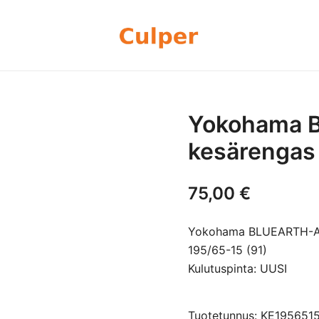
Olemme rengasmyyntiin sekä autoje
Culper Oy
perheyritys yli 20 vuoden kokemu
rengassarjoj
Yokohama 
kesärengas
75,00
€
Yokohama BLUEARTH-AE
195/65-15 (91)
Kulutuspinta: UUSI
Tuotetunnus: KE195651