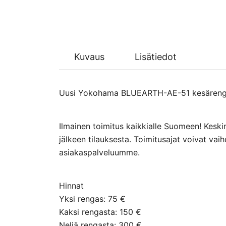
Kuvaus
Lisätiedot
Uusi Yokohama BLUEARTH-AE-51 kesärengas 19
Ilmainen toimitus kaikkialle Suomeen! Keski
jälkeen tilauksesta. Toimitusajat voivat va
asiakaspalveluumme.
Hinnat
Yksi rengas: 75 €
Kaksi rengasta: 150 €
Neljä rengasta: 300 €