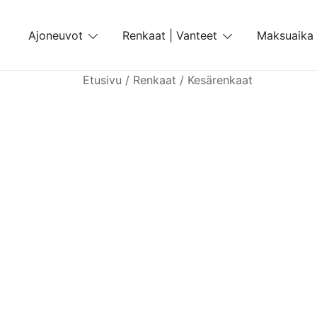
Skip
to
Ajoneuvot
Renkaat | Vanteet
Maksuaika
content
Etusivu
/
Renkaat
/
Kesärenkaat