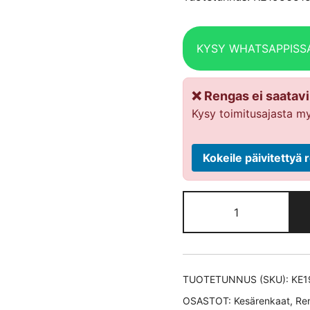
KYSY WHATSAPPISS
❌ Rengas ei saatavil
Kysy toimitusajasta my
Kokeile päivitetty
Yokohama
BLUEARTH-
AE-
51
kesärengas
TUOTETUNNUS (SKU):
KE1
195/65-
OSASTOT:
Kesärenkaat
,
Re
15