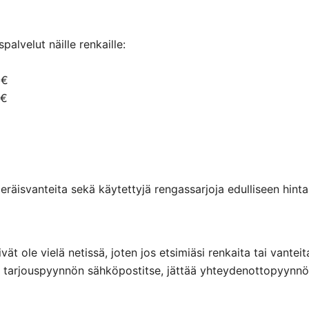
alvelut näille renkaille:
 €
 €
räisvanteita sekä käytettyjä rengassarjoja edulliseen hintaa
eivät ole vielä netissä, joten jos etsimiäsi renkaita tai va
ttaa tarjouspyynnön sähköpostitse, jättää yhteydenottopyyn