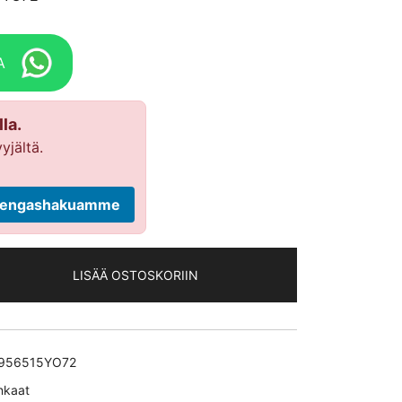
A
la.
yjältä.
ä rengashakuamme
LISÄÄ OSTOSKORIIN
956515YO72
nkaat