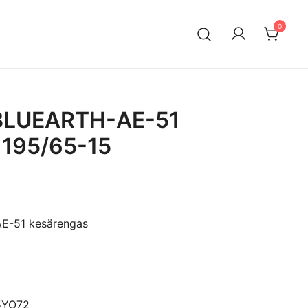
0
n maahantuontiin ja myyntiin erikoistunut suomalainen
ksella. Vaihtoautojen lisäksi meiltä löytyy käytettyjä
a edullisesti erityisesti Mersuihin.
BLUEARTH-AE-51
 195/65-15
-51 kesärengas
5YO72