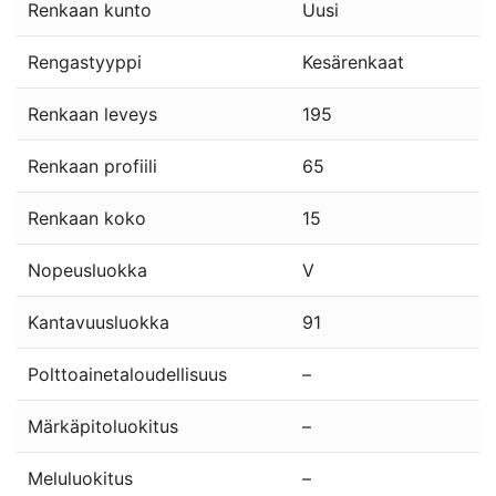
Renkaan kunto
Uusi
Rengastyyppi
Kesärenkaat
Renkaan leveys
195
Renkaan profiili
65
Renkaan koko
15
Nopeusluokka
V
Kantavuusluokka
91
Polttoainetaloudellisuus
–
Märkäpitoluokitus
–
Meluluokitus
–