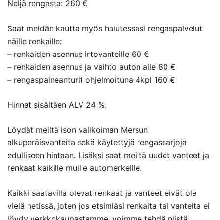
Neljä rengasta: 260 €
Saat meidän kautta myös halutessasi rengaspalvelut
näille renkaille:
– renkaiden asennus irtovanteille 60 €
– renkaiden asennus ja vaihto auton alle 80 €
– rengaspaineanturit ohjelmoituna 4kpl 160 €
Hinnat sisältäen ALV 24 %.
Löydät meiltä ison valikoiman Mersun
alkuperäisvanteita sekä käytettyjä rengassarjoja
edulliseen hintaan. Lisäksi saat meiltä uudet vanteet ja
renkaat kaikille muille automerkeille.
Kaikki saatavilla olevat renkaat ja vanteet eivät ole
vielä netissä, joten jos etsimiäsi renkaita tai vanteita ei
löydy verkkokaupastamme, voimme tehdä niistä