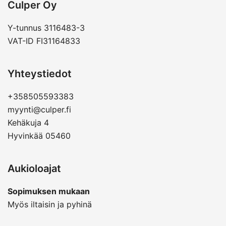
Culper Oy
Y-tunnus 3116483-3
VAT-ID FI31164833
Yhteystiedot
+358505593383
myynti@culper.fi
Kehäkuja 4
Hyvinkää 05460
Aukioloajat
Sopimuksen mukaan
Myös iltaisin ja pyhinä