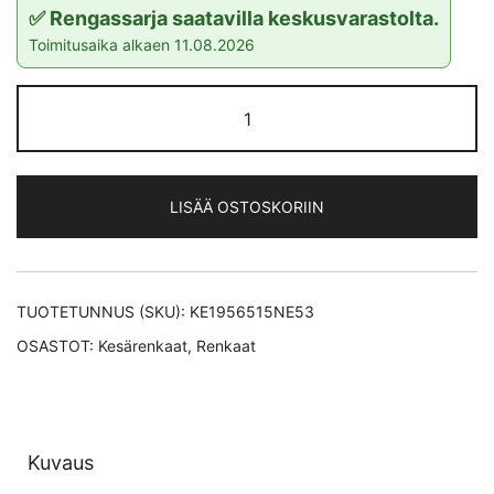
✅ Rengassarja saatavilla keskusvarastolta.
Toimitusaika alkaen 11.08.2026
Nexen
N
´Fera
Primus
LISÄÄ OSTOSKORIIN
kesärengas
195/65-
15
määrä
TUOTETUNNUS (SKU):
KE1956515NE53
OSASTOT:
Kesärenkaat
,
Renkaat
Kuvaus