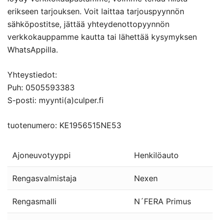
erikseen tarjouksen. Voit laittaa tarjouspyynnön
sähköpostitse, jättää yhteydenottopyynnön
verkkokauppamme kautta tai lähettää kysymyksen
WhatsAppilla.
Yhteystiedot:
Puh: 0505593383
S-posti: myynti(a)culper.fi
tuotenumero: KE1956515NE53
Ajoneuvotyyppi
Henkilöauto
Rengasvalmistaja
Nexen
Rengasmalli
N´FERA Primus