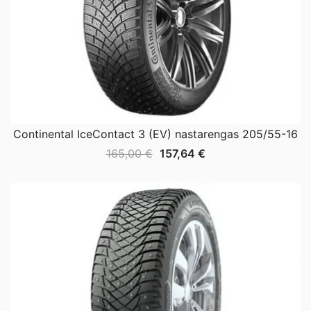
Continental IceContact 3 (EV) nastarengas 205/55-16
Alkuperäinen
Nykyinen
165,00
€
157,64
€
hinta
hinta
oli:
on:
165,00 €.
157,64 €.