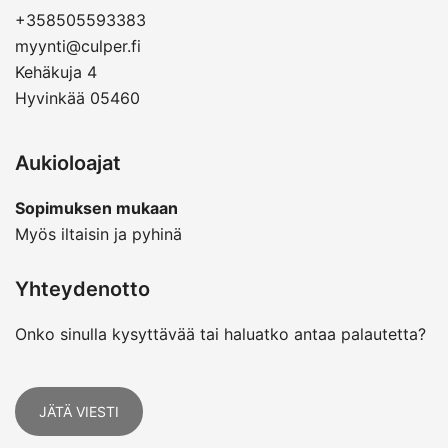
+358505593383
myynti@culper.fi
Kehäkuja 4
Hyvinkää 05460
Aukioloajat
Sopimuksen mukaan
Myös iltaisin ja pyhinä
Yhteydenotto
Onko sinulla kysyttävää tai haluatko antaa palautetta?
JÄTÄ VIESTI