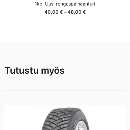
1kpl Uusi rengaspaineanturi
Hintaluokka:
40,00
€
–
48,00
€
40,00 €
-
48,00 €
Tutustu myös