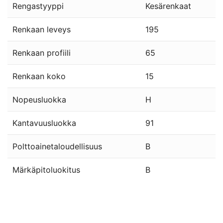
Rengastyyppi
Kesärenkaat
Renkaan leveys
195
Renkaan profiili
65
Renkaan koko
15
Nopeusluokka
H
Kantavuusluokka
91
Polttoainetaloudellisuus
B
Märkäpitoluokitus
B