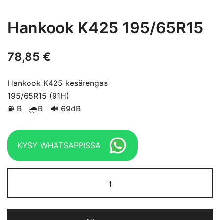
Hankook K425 195/65R15
78,85
€
Hankook K425 kesärengas
195/65R15 (91H)
⛽ B 🌧B 🔊 69dB
KYSY WHATSAPPISSA
Hankook
K425
195/65R15
määrä