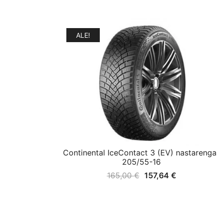
ALE!
Continental IceContact 3 (EV) nastarenga
205/55-16
Alkuperäinen
Nykyinen
165,00
€
157,64
€
hinta
hinta
oli:
on:
165,00 €.
157,64 €.