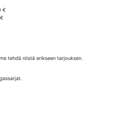
0 €
 €
mme tehdä niistä erikseen tarjouksen.
gassarjat.