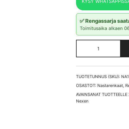
KYSY WHATSAPPISS
✅ Rengassarja saata
Toimitusaika alkaen 0
Nexen
WG
Winspike
3
nastarengas
TUOTETUNNUS (SKU):
NA1
245/40-
OSASTOT:
Nastarenkaat
,
R
18
AVAINSANAT TUOTTEELLE
määrä
Nexen