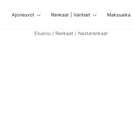
Skip
to
Ajoneuvot
Renkaat | Vanteet
Maksuaika
content
Etusivu
/
Renkaat
/
Nastarenkaat