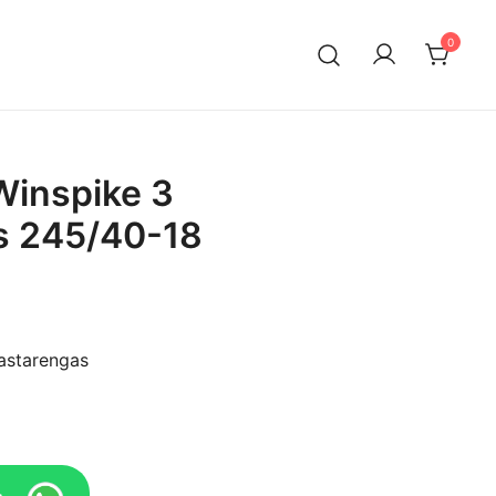
0
n maahantuontiin ja myyntiin erikoistunut suomalainen
ksella. Vaihtoautojen lisäksi meiltä löytyy käytettyjä
a edullisesti erityisesti Mersuihin.
inspike 3
s 245/40-18
astarengas