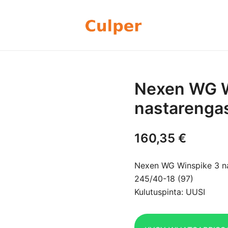
Olemme rengasmyyntiin sekä autoje
Culper Oy
perheyritys yli 20 vuoden kokemu
rengassarjoj
Nexen WG W
nastarenga
160,35
€
Nexen WG Winspike 3 n
245/40-18 (97)
Kulutuspinta: UUSI