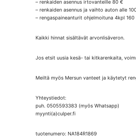
– renkaiden asennus irtovanteille 80 €
– renkaiden asennus ja vaihto auton alle 10
– rengaspaineanturit ohjelmoituna 4kpl 160
Kaikki hinnat sisältävät arvonlisäveron.
Jos etsit uusia kesä- tai kitkarenkaita, voi
Meiltä myös Mersun vanteet ja käytetyt ren
Yhteystiedot:
puh. 0505593383 (myös Whatsapp)
myynti(a)culper.fi
tuotenumero: NA184R1869