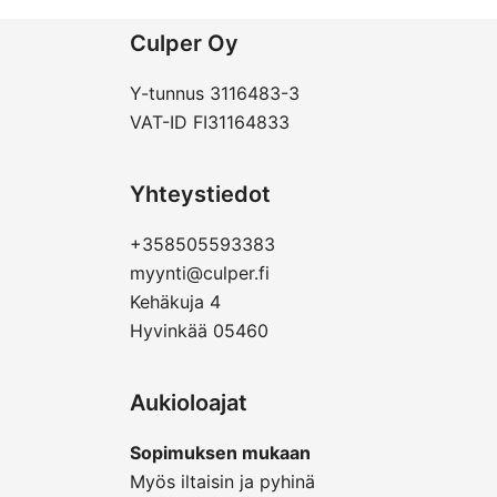
Culper Oy
Y-tunnus 3116483-3
VAT-ID FI31164833
Yhteystiedot
+358505593383
myynti@culper.fi
Kehäkuja 4
Hyvinkää 05460
Aukioloajat
Sopimuksen mukaan
Myös iltaisin ja pyhinä