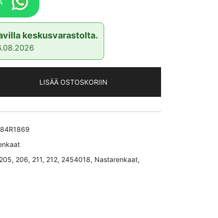
A
villa keskusvarastolta.
6.08.2026
LISÄÄ OSTOSKORIIN
84R1869
enkaat
205
,
206
,
211
,
212
,
2454018
,
Nastarenkaat
,