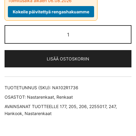
Toimitusaika alkaen 06.08.2026
Kokeile päivitettyä rengashakuamme
Hankook
Winter
i*Pike
RS2
LISÄÄ OSTOSKORIIN
W429
nastarengas
225/50-
17
TUOTETUNNUS (SKU):
NA102R1736
määrä
OSASTOT:
Nastarenkaat
,
Renkaat
AVAINSANAT TUOTTEELLE
177
,
205
,
206
,
2255017
,
247
,
Hankook
,
Nastarenkaat