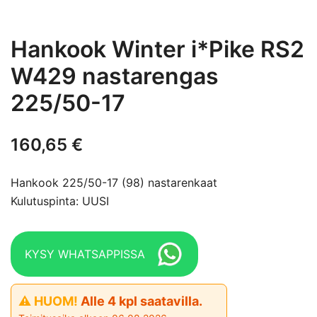
Hankook Winter i*Pike RS2
W429 nastarengas
225/50-17
160,65
€
Hankook 225/50-17 (98) nastarenkaat
Kulutuspinta: UUSI
KYSY WHATSAPPISSA
⚠ HUOM!
Alle 4 kpl saatavilla.