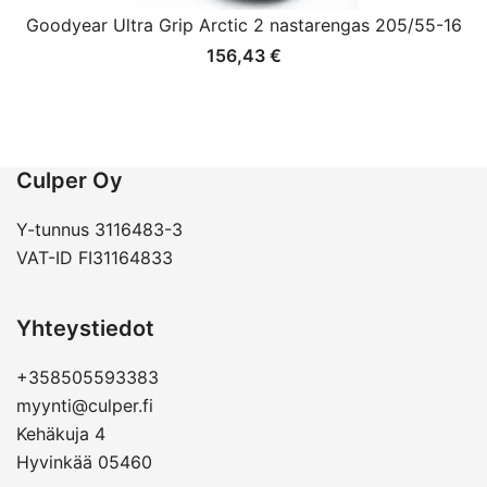
Goodyear Ultra Grip Arctic 2 nastarengas 205/55-16
156,43
€
Culper Oy
Y-tunnus 3116483-3
VAT-ID FI31164833
Yhteystiedot
+358505593383
myynti@culper.fi
Kehäkuja 4
Hyvinkää 05460