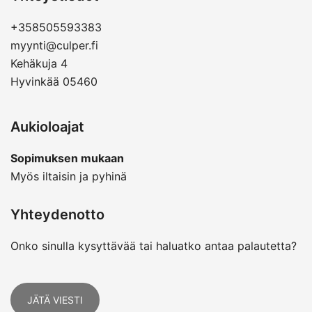
+358505593383
myynti@culper.fi
Kehäkuja 4
Hyvinkää 05460
Aukioloajat
Sopimuksen mukaan
Myös iltaisin ja pyhinä
Yhteydenotto
Onko sinulla kysyttävää tai haluatko antaa palautetta?
JÄTÄ VIESTI