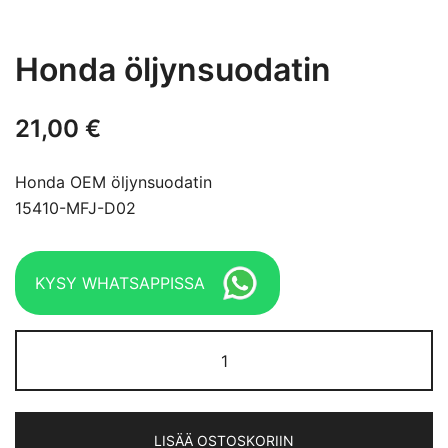
Honda öljynsuodatin
21,00
€
Honda OEM öljynsuodatin
15410-MFJ-D02
KYSY WHATSAPPISSA
Honda
öljynsuodatin
määrä
LISÄÄ OSTOSKORIIN