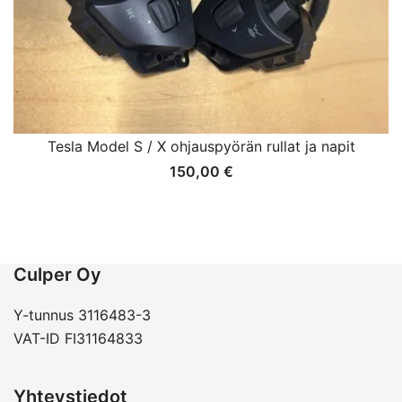
Tesla Model S / X ohjauspyörän rullat ja napit
150,00
€
Culper Oy
Y-tunnus 3116483-3
VAT-ID FI31164833
Yhteystiedot