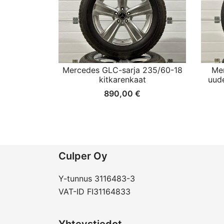
Mercedes GLC-sarja 235/60-18
Me
kitkarenkaat
uud
890,00
€
Culper Oy
Y-tunnus 3116483-3
VAT-ID FI31164833