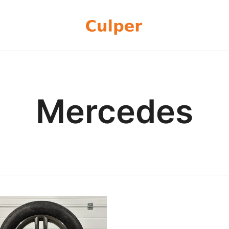
Olemme rengasmyyntiin sekä autoje
Culper Oy
perheyritys yli 20 vuoden kokemu
rengassarjoj
Mercedes