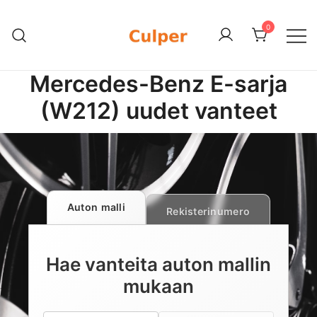
Skip
to
0
content
Olemme rengasmyyntiin sekä
Culper Oy
Mercedes-Benz E-sarja
autojen maahantuontiin ja myyntiin
erikoistunut suomalainen
(W212) uudet vanteet
perheyritys yli 20 vuoden
kokemuksella. Vaihtoautojen lisäksi
meiltä löytyy käytettyjä
rengassarjoja edullisesti erityisesti
Mersuihin.
Auton malli
Rekisterinumero
Hae vanteita auton mallin
mukaan